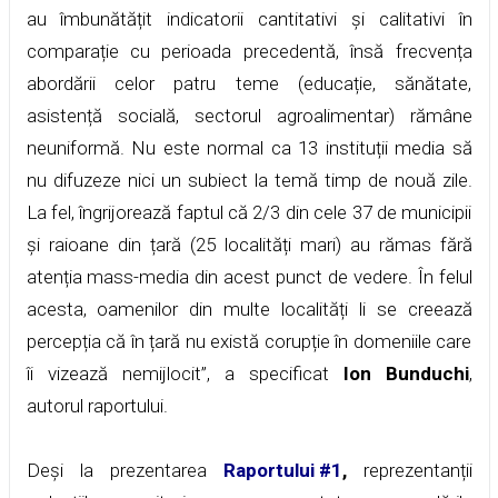
au îmbunătățit indicatorii cantitativi și calitativi în
comparație cu perioada precedentă, însă frecvența
abordării celor patru teme (educație, sănătate,
asistență socială, sectorul agroalimentar) rămâne
neuniformă. Nu este normal ca 13 instituții media să
nu difuzeze nici un subiect la temă timp de nouă zile.
La fel, îngrijorează faptul că 2/3 din cele 37 de municipii
și raioane din țară (25 localități mari) au rămas fără
atenția mass-media din acest punct de vedere. În felul
acesta, oamenilor din multe localități li se creează
percepția că în țară nu există corupție în domeniile care
îi vizează nemijlocit”, a specificat
Ion Bunduchi
,
autorul raportului.
Deși la prezentarea
Raportului #1
,
reprezentanții