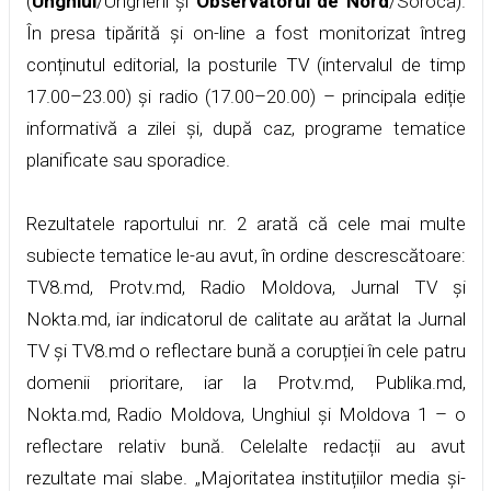
(
Unghiul
/Ungheni și
Observatorul de Nord
/Soroca).
În presa tipărită și on-line a fost monitorizat întreg
conținutul editorial, la posturile TV (intervalul de timp
17.00–23.00) și radio (17.00–20.00) – principala ediție
informativă a zilei și, după caz, programe tematice
planificate sau sporadice.
Rezultatele raportului nr. 2 arată că cele mai multe
subiecte tematice le-au avut, în ordine descrescătoare:
TV8.md, Protv.md, Radio Moldova, Jurnal TV și
Nokta.md, iar indicatorul de calitate au arătat la Jurnal
TV și TV8.md o reflectare bună a corupției în cele patru
domenii prioritare, iar la Protv.md, Publika.md,
Nokta.md, Radio Moldova, Unghiul și Moldova 1 – o
reflectare relativ bună. Celelalte redacții au avut
rezultate mai slabe. „Majoritatea instituțiilor media și-