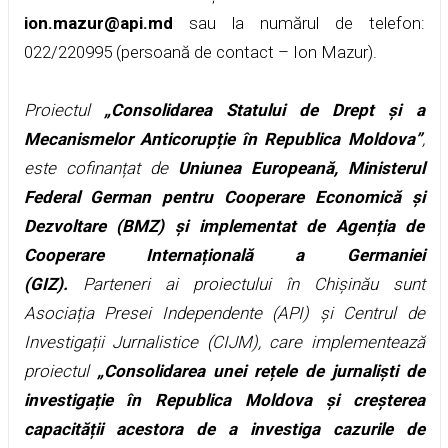
ion.mazur@api.md
sau la numărul de telefon:
022/220995 (persoană de contact – Ion Mazur).
Proiectul
„Consolidarea Statului de Drept și a
Mecanismelor Anticorupție în Republica Moldova”
,
este cofinanțat de
Uniunea Europeană, Ministerul
Federal German pentru Cooperare Economică și
Dezvoltare (BMZ) și implementat de Agenția de
Cooperare Internațională a Germaniei
(GIZ).
Parteneri ai proiectului în Chișinău sunt
Asociația Presei Independente (API) și Centrul de
Investigații Jurnalistice (CIJM), care implementează
proiectul
„Consolidarea unei rețele de jurnaliști de
investigație în Republica Moldova și creșterea
capacității acestora de a investiga cazurile de