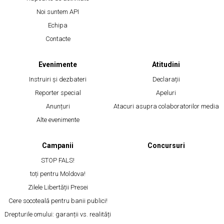
Noi suntem API
Echipa
Contacte
Evenimente
Atitudini
Instruiri și dezbateri
Declarații
Reporter special
Apeluri
Anunțuri
Atacuri asupra colaboratorilor media
Alte evenimente
Campanii
Concursuri
STOP FALS!
toți pentru Moldova!
Zilele Libertății Presei
Cere socoteală pentru banii publici!
Drepturile omului: garanții vs. realități