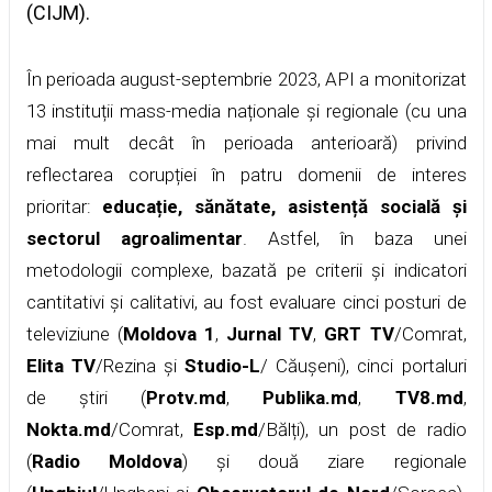
(CIJM).
În perioada august-septembrie 2023, API a monitorizat
13 instituții mass-media naționale și regionale (cu una
mai mult decât în perioada anterioară) privind
reflectarea corupției în patru domenii de interes
prioritar:
educație, sănătate, asistență socială și
sectorul agroalimentar
. Astfel, în baza unei
metodologii complexe, bazată pe criterii și indicatori
cantitativi și calitativi, au fost evaluare cinci posturi de
televiziune (
Moldova 1
,
Jurnal TV
,
GRT TV
/Comrat,
Elita TV
/Rezina și
Studio-L
/ Căușeni), cinci portaluri
de știri (
Protv.md
,
Publika.md
,
TV8.md
,
Nokta.md
/Comrat,
Esp.md
/Bălți), un post de radio
(
Radio Moldova
) și două ziare regionale