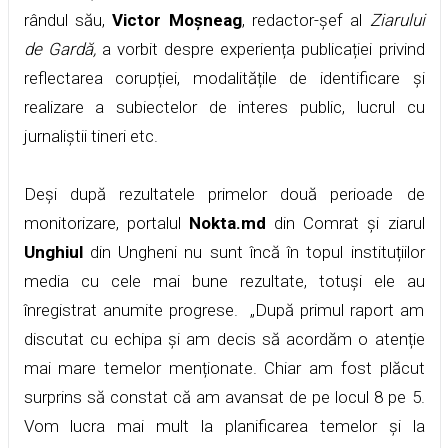
rândul său,
Victor Moșneag
, redactor-șef al
Ziarului
de Gardă,
a vorbit despre experiența publicației privind
reflectarea corupției, modalitățile de identificare și
realizare a subiectelor de interes public, lucrul cu
jurnaliștii tineri etc.
Deși după rezultatele primelor două perioade de
monitorizare, portalul
Nokta.md
din Comrat și ziarul
Unghiul
din Ungheni nu sunt încă în topul instituțiilor
media cu cele mai bune rezultate, totuși ele au
înregistrat anumite progrese. „După primul raport am
discutat cu echipa și am decis să acordăm o atenție
mai mare temelor menționate. Chiar am fost plăcut
surprins să constat că am avansat de pe locul 8 pe 5.
Vom lucra mai mult la planificarea temelor și la