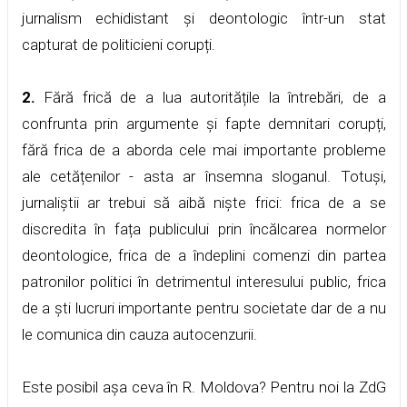
jurnalism echidistant și deontologic într-un stat
capturat de politicieni corupți.
2.
Fără frică de a lua autoritățile la întrebări, de a
confrunta prin argumente și fapte demnitari corupți,
fără frica de a aborda cele mai importante probleme
ale cetățenilor - asta ar însemna sloganul. Totuși,
jurnaliștii ar trebui să aibă niște frici: frica de a se
discredita în fața publicului prin încălcarea normelor
deontologice, frica de a îndeplini comenzi din partea
patronilor politici în detrimentul interesului public, frica
de a ști lucruri importante pentru societate dar de a nu
le comunica din cauza autocenzurii.
Este posibil așa ceva în R. Moldova? Pentru noi la ZdG