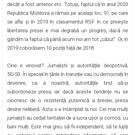
decât a fost anterior etc. Totuși, faptul că în anul 2020
Republica Moldova a rămas pe același loc, 91, pe care
se afla și în 2019 în clasamentul RSF în ce privește
libertatea presei e mai degrabă un progres, dacă ne
gândim la faptul că până acum noi am tot „căzut”. Or, în
2019 coborâsem 10 poziții față de 2018.
Cine e vinovat? Jurnaliștii și autoritățile deopotrivă,
50/50. În special în țările în tranziție sau cu democrații în
devenire, ca a noastră, autoritățile tind să-și
subordoneze presa, iar dacă aceste tendințe nu se
ciocnesc de o rezistență puternică a breslei, presa
devine neliberă. Asta s-a întâmplat la noi. Cei mai mulți
jurnaliști au cedat tentației de a lucra ușor și comod, cu
bani mulți. Este mai greu să fii independent, să te lupți