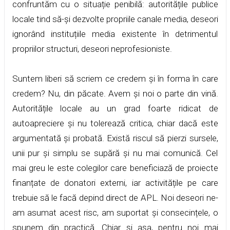
confruntăm cu o situație penibilă: autoritățile publice
locale tind să-și dezvolte propriile canale media, deseori
ignorând instituțiile media existente în detrimentul
propriilor structuri, deseori neprofesioniste.
Suntem liberi să scriem ce credem și în forma în care
credem? Nu, din păcate. Avem și noi o parte din vină.
Autoritățile locale au un grad foarte ridicat de
autoapreciere și nu tolerează critica, chiar dacă este
argumentată și probată. Există riscul să pierzi sursele,
unii pur și simplu se supără și nu mai comunică. Cel
mai greu le este colegilor care beneficiază de proiecte
finanțate de donatori externi, iar activitățile pe care
trebuie să le facă depind direct de APL. Noi deseori ne-
am asumat acest risc, am suportat și consecințele, o
spunem din practică. Chiar și așa, pentru noi mai