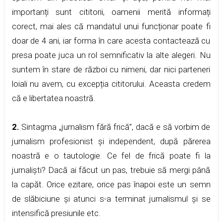
importanți sunt cititorii, oamenii merită informați
corect, mai ales că mandatul unui funcționar poate fi
doar de 4 ani, iar forma în care acesta contactează cu
presa poate juca un rol semnificativ la alte alegeri. Nu
suntem în stare de război cu nimeni, dar nici parteneri
loiali nu avem, cu excepția cititorului. Aceasta credem
că e libertatea noastră.
2.
Sintagma „jurnalism fără frică”, dacă e să vorbim de
jurnalism profesionist și independent, după părerea
noastră e o tautologie. Ce fel de frică poate fi la
jurnaliști? Dacă ai făcut un pas, trebuie să mergi până
la capăt. Orice ezitare, orice pas înapoi este un semn
de slăbiciune și atunci s-a terminat jurnalismul și se
intensifică presiunile etc.