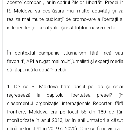
acestei campanii, iar în cadrul Zilelor Libertății Presei în
R. Moldova va desfășura mai multe activități și va
realiza mai multe publicații de promovare a libertății și
independenței jurnaliștilor și instituțiilor mass-media.
În contextul campaniei „Jurnalism fără frică sau
favoruri”, API a rugat mai mulți jurnaliști și experți media
să răspundă la două întrebări:
1. De ce R. Moldova bate pasul pe loc și chiar
regresează la capitolul libertatea presei? (în
clasamentul organizației internaționale Reporteri fără
frontiere, Moldova era pe locul 55 din 180 de țări
monitorizate în anul 2013, iar în anii următori a căzut
până pe locul 91 în 2019 și 2020). Cine se face vinovat