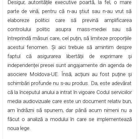
Desigur, autoritățile executive poartă, la fel, o mare
parte de vină, pentru că n-au știut sau n-au vrut să
elaboreze politici care să prevină amplificarea
controlului politic asupra mass-mediei sau să
întreprindă măsuri care, cel puțin, să limiteze proporțiile
acestui fenomen. Și aici trebuie să amintim despre
faptul că asigurarea libertății de exprimare și
independenței presei sunt angajamente din agenda de
asociere Moldova-UE. Însă, acțiuni au fost puține și
schimbări profunde nu s-au produs. Da, este adevărat
că la începutul anului a intrat în vigoare Codul serviciilor
media audiovizuale care este un document relativ bun,
am îndrăzni să spunem, dar până acum nimeni nu a
făcut o analiză a modului în care se implementează
noua lege.