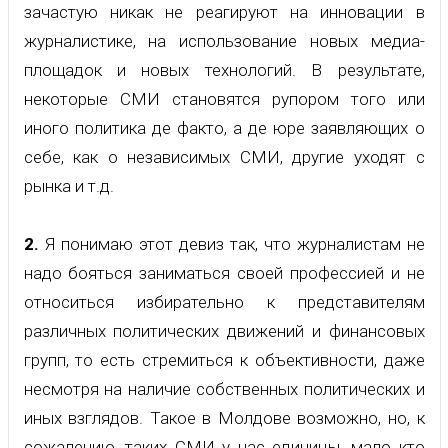
зачастую никак не реагируют на инновации в
журналистике, на использование новых медиа-
площадок и новых технологий. В результате,
некоторые СМИ становятся рупором того или
иного политика де факто, а де юре заявляющих о
себе, как о независимых СМИ, другие уходят с
рынка и т.д.
2.
Я понимаю этот девиз так, что журналистам не
надо бояться заниматься своей профессией и не
относиться избирательно к представителям
различных политических движений и финансовых
групп, то есть стремиться к объективности, даже
несмотря на наличие собственных политических и
иных взглядов. Такое в Молдове возможно, но, к
сожалению, таких СМИ у нас единицы, мало кто