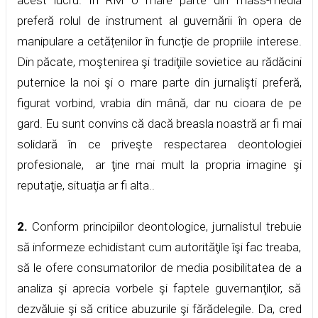
preferă rolul de instrument al guvernării în opera de
manipulare a cetățenilor în funcție de propriile interese.
Din păcate, moştenirea şi tradiţiile sovietice au rădăcini
puternice la noi şi o mare parte din jurnalişti preferă,
figurat vorbind, vrabia din mână, dar nu cioara de pe
gard. Eu sunt convins că dacă breasla noastră ar fi mai
solidară în ce priveşte respectarea deontologiei
profesionale, ar ţine mai mult la propria imagine şi
reputaţie, situaţia ar fi alta..
2.
Conform principiilor deontologice, jurnalistul trebuie
să informeze echidistant cum autorităţile îşi fac treaba,
să le ofere consumatorilor de media posibilitatea de a
analiza şi aprecia vorbele şi faptele guvernanţilor, să
dezvăluie şi să critice abuzurile şi fărădelegile. Da, cred