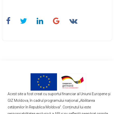
Acest site a fost creat cu suportul financiar al Uniunii Europene și
GIZ Moldova, în cadrul programului național „Abilitarea
cetățenilor în Republica Moldova”. Conținutul lui este
responsabilitatea exclusivă a API și nu reflectă neapărat opiniile