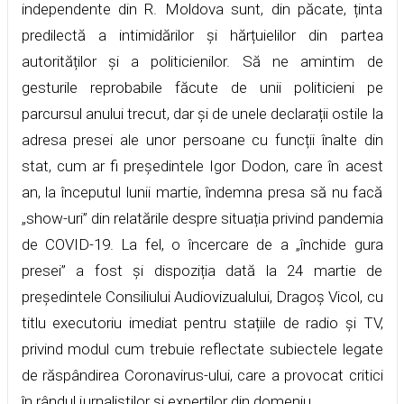
independente din R. Moldova sunt, din păcate, ținta
predilectă a intimidărilor și hărțuielilor din partea
autorităților și a politicienilor. Să ne amintim de
gesturile reprobabile făcute de unii politicieni pe
parcursul anului trecut, dar și de unele declarații ostile la
adresa presei ale unor persoane cu funcții înalte din
stat, cum ar fi președintele Igor Dodon, care în acest
an, la începutul lunii martie, îndemna presa să nu facă
„show-uri” din relatările despre situația privind pandemia
de COVID-19. La fel, o încercare de a „închide gura
presei” a fost și dispoziția dată la 24 martie de
președintele Consiliului Audiovizualului, Dragoș Vicol, cu
titlu executoriu imediat pentru stațiile de radio și TV,
privind modul cum trebuie reflectate subiectele legate
de răspândirea Coronavirus-ului, care a provocat critici
în rândul jurnaliștilor și experților din domeniu.