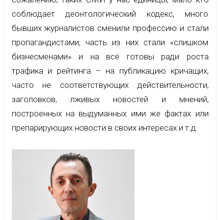
соблюдает деонтологический кодекс, много
бывших журналистов сменили профессию и стали
пропагандистами, часть из них стали «слишком
бизнесменами» и на всё готовы ради роста
трафика и рейтинга – на публикацию кричащих,
часто не соответствующих действительности,
заголовков, лживых новостей и мнений,
построенных на выдуманных ими же фактах или
препарирующих новости в своих интересах и т.д.