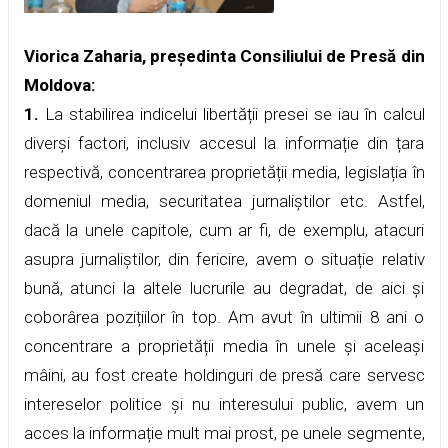
Viorica Zaharia, președinta Consiliului de Presă din
Moldova:
1.
La stabilirea indicelui libertății presei se iau în calcul
diverși factori, inclusiv accesul la informație din țara
respectivă, concentrarea proprietății media, legislația în
domeniul media, securitatea jurnaliștilor etc. Astfel,
dacă la unele capitole, cum ar fi, de exemplu, atacuri
asupra jurnaliștilor, din fericire, avem o situație relativ
bună, atunci la altele lucrurile au degradat, de aici și
coborârea pozițiilor în top. Am avut în ultimii 8 ani o
concentrare a proprietății media în unele și aceleași
mâini, au fost create holdinguri de presă care servesc
intereselor politice și nu interesului public, avem un
acces la informație mult mai prost, pe unele segmente,