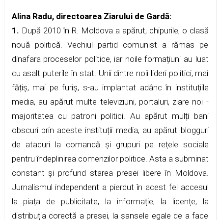
Alina Radu, directoarea Ziarului de Gardă:
1.
După 2010 în R. Moldova a apărut, chipurile, o clasă
nouă politică. Vechiul partid comunist a rămas pe
dinafara proceselor politice, iar noile formațiuni au luat
cu asalt puterile în stat. Unii dintre noii lideri politici, mai
fățiș, mai pe furiș, s-au implantat adânc în instituțiile
media, au apărut multe televiziuni, portaluri, ziare noi -
majoritatea cu patroni politici. Au apărut mulți bani
obscuri prin aceste instituții media, au apărut blogguri
de atacuri la comandă și grupuri pe rețele sociale
pentru îndeplinirea comenzilor politice. Asta a subminat
constant și profund starea presei libere în Moldova.
Jurnalismul independent a pierdut în acest fel accesul
la piața de publicitate, la informație, la licențe, la
distribuția corectă a presei, la șansele egale de a face