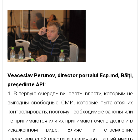
Veaceslav Perunov, director portalul Esp.md, Bălți,
președinte API:
1.
В первую очередь виноваты власти, которым не
выгодны свободные СМИ, которые пытаются их
контролировать, поэтому необходимые законы или
не принимаются или их принимают очень долго и в
искажённом виде. Влияет и стремление
представителей власти и различных партий иметь