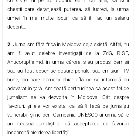
cu sistemul pentru dobândirea informației, să scrii
chestii care deranjează puterea, să lucrezi, la urma
urmei, în mai multe locuri, ca să îți faci un salariu
decent…
2.
Jurnalism fără frică în Moldova deja există. Altfel, nu
am fi avut celebre investigații de la ZdG, RISE,
Anticoruptie.md, în urma cărora s-au produs demisii
sau au fost deschise dosare penale, sau emisiuni TV
bune, din care oamenii chiar află ce se întâmplă cu
adevărat în țară. Am toată certitudinea că acest fel de
jurnalism se va dezvolta în Moldova. Cât despre
favoruri, și ele vor exista, ca să îi facă pe jurnaliști
vulnerabili și neliberi. Campania UNESCO ar urma să le
amintească jurnaliștilor că acceptarea de favoruri
înseamnă pierderea libertății.