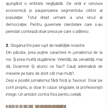
ajungând o entitate neglijabilă. De vină e cenzura
economică și pauperizarea segmentului cititor al
populației. Totul drept urmare a unui recul al
democrației. Pentru guvernele clientelare care s-au
perindat contează doar presa pe care o plătesc.
2.
Sloganul îmi pare rupt de realitățile noastre.
Din păcate, prea puține caractere în jurnalismul de la
noi. Și prea multă slugărnicie. Veleități, da, venalități, mai
dă, Doamne! Și atunci ce faci? Cauți adrenalină de
meserie pe bani, de dorit cât mai mulți?...
Deși e posibil jurnalismul fără frică și favoruri. Doar pe
cont propriu, și doar în cazuri singulare, la profesioniști
integri. Un antidot contra fricii pentru ceilalți.