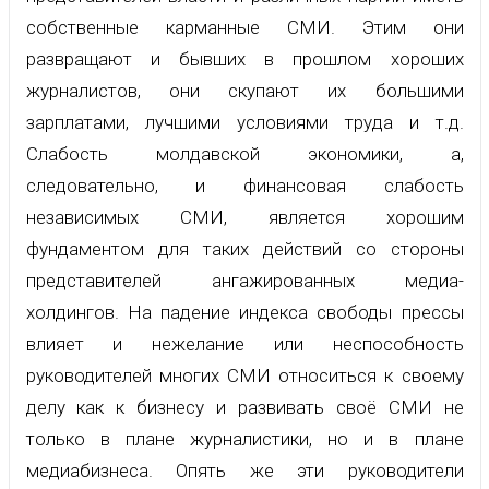
собственные карманные СМИ. Этим они
развращают и бывших в прошлом хороших
журналистов, они скупают их большими
зарплатами, лучшими условиями труда и т.д.
Слабость молдавской экономики, а,
следовательно, и финансовая слабость
независимых СМИ, является хорошим
фундаментом для таких действий со стороны
представителей ангажированных медиа-
холдингов. На падение индекса свободы прессы
влияет и нежелание или неспособность
руководителей многих СМИ относиться к своему
делу как к бизнесу и развивать своё СМИ не
только в плане журналистики, но и в плане
медиабизнеса. Опять же эти руководители