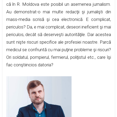
că în R. Moldova este posibil un asemenea jurnalism.
Au demonstrat-o mai multe redacţii şi jurnalişti din
mass-media scrisă şi cea electronică. E complicat,
periculos? Da, e mai complicat, deseori ineficient şi mai
periculos, decât să deserveşti autorităţile. Dar acestea
sunt nişte riscuri specifice ale profesiei noastre. Parcă
medicul se confruntă cu mai puţine probleme şi riscuri?
Ori soldatul, pompierul, fermierul, poliţistul etc., care îşi
fac conştiincios datoria?