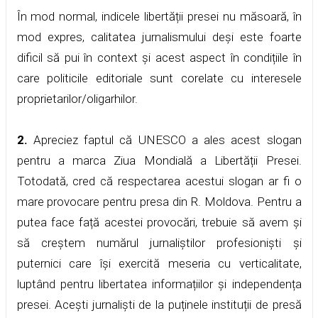
În mod normal, indicele libertății presei nu măsoară, în
mod expres, calitatea jurnalismului deși este foarte
dificil să pui în context și acest aspect în condițiile în
care politicile editoriale sunt corelate cu interesele
proprietarilor/oligarhilor.
2.
Apreciez faptul că UNESCO a ales acest slogan
pentru a marca Ziua Mondială a Libertății Presei.
Totodată, cred că respectarea acestui slogan ar fi o
mare provocare pentru presa din R. Moldova. Pentru a
putea face față acestei provocări, trebuie să avem și
să creștem numărul jurnaliștilor profesioniști și
puternici care își exercită meseria cu verticalitate,
luptând pentru libertatea informațiilor și independența
presei. Acești jurnaliști de la puținele instituții de presă