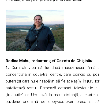
Rodica Mahu, redactor-șef Gazeta de Chișinău:
1.
Cum ați vrea să fie dacă mass-media rămâne
concentrată în două-trei centre, care coincid cu polii
puterii (și care nu e neapărat să fie aceiași)? În jurul lor
satelizează restul. Primează detașat televiziunile cu
„trusturile” lor. Urmează, la mare distanță, site-urile, o
puzderie anonimă de copy-paste-uri, presa scrisă