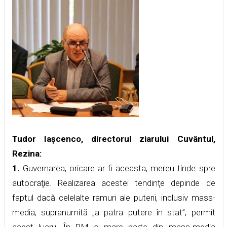
Tudor Iașcenco, directorul ziarului Cuvântul,
Rezina:
1.
Guvernarea, oricare ar fi aceasta, mereu tinde spre
autocraţie. Realizarea acestei tendinţe depinde de
faptul dacă celelalte ramuri ale puterii, inclusiv mass-
media, supranumită „a patra putere în stat”, permit
acest lucru. În RM o mare parte din mass-media