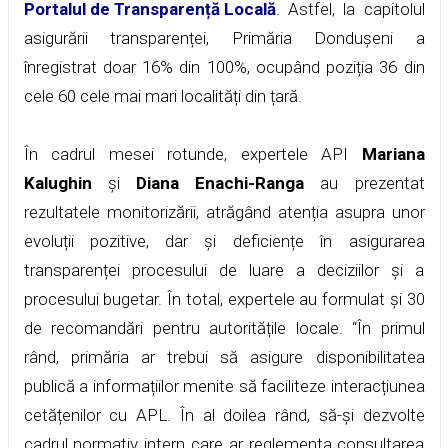
Portalul de Transparență Locală
. Astfel, la capitolul
asigurării transparenței, Primăria Dondușeni a
înregistrat doar 16% din 100%, ocupând poziția 36 din
cele 60 cele mai mari localități din țară.
În cadrul mesei rotunde, expertele API
Mariana
Kalughin
și
Diana Enachi-Ranga
au prezentat
rezultatele monitorizării, atrăgând atenția asupra unor
evoluții pozitive, dar și deficiențe în asigurarea
transparenței procesului de luare a deciziilor și a
procesului bugetar. În total, expertele au formulat și 30
de recomandări pentru autoritățile locale. “În primul
rând, primăria ar trebui să asigure disponibilitatea
publică a informațiilor menite să faciliteze interacțiunea
cetățenilor cu APL. În al doilea rând, să-și dezvolte
cadrul normativ intern care ar reglementa consultarea