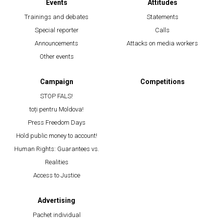
Events
Attitudes
Trainings and debates
Statements
Special reporter
Calls
Announcements
Attacks on media workers
Other events
Campaign
Competitions
STOP FALS!
toți pentru Moldova!
Press Freedom Days
Hold public money to account!
Human Rights: Guarantees vs.
Realities
Access to Justice
Advertising
Pachet individual