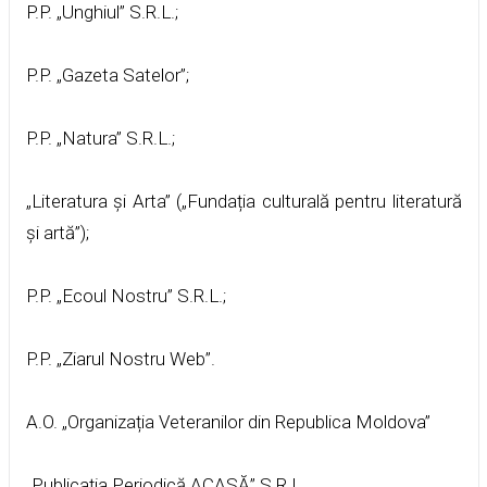
P.P. „Unghiul” S.R.L.;
P.P. „Gazeta Satelor”;
P.P. „Natura” S.R.L.;
„Literatura și Arta” („Fundația culturală pentru literatură
și artă”);
P.P. „Ecoul Nostru” S.R.L.;
P.P. „Ziarul Nostru Web”.
A.O. „Organizația Veteranilor din Republica Moldova”
„Publicația Periodică ACASĂ” S.R.L.