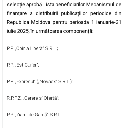
selecție aprobă Lista beneficiarilor Mecanismul de
finanțare a distribuirii publicațiilor periodice din
Republica Moldova pentru perioada 1 ianuarie-31
iulie 2025, în următoarea componență:
P.P. „Opinia Liberă” S.R.L.;
P.P. „Est Сuriеr”;
P.P. „Expresul” („Novaex” S.R.L.);
R.P.P.Z. „Cerere si Ofertă”;
P.P. „Ziarul de Gardă” S.R.L.;