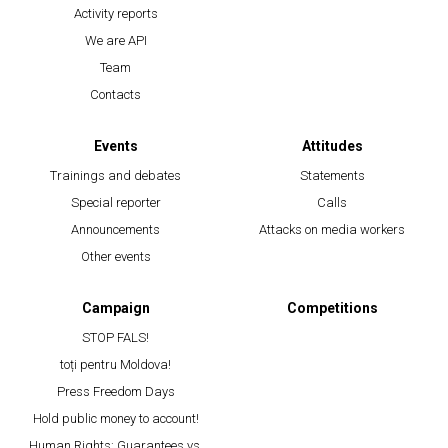
Activity reports
We are API
Team
Contacts
Events
Attitudes
Trainings and debates
Statements
Special reporter
Calls
Announcements
Attacks on media workers
Other events
Campaign
Competitions
STOP FALS!
toți pentru Moldova!
Press Freedom Days
Hold public money to account!
Human Rights: Guarantees vs.