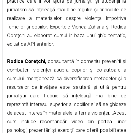
practice care îi vor ajuta pe jurnaliști și studenții la
jurnalism să înțeleagă mai bine regulile și principiile de
realizare a materialelor despre violența împotriva
femeilor și copiilor. Expertele Viorica Zaharia și Rodica
Corețchi au elaborat cursul în baza unui
ghid
tematic,
editat de API anterior.
Rodica Corețchi,
consultantă în domeniul prevenirii și
combaterii violenței asupra copiilor și co-autoare a
cursului, menționează că diversificarea metodelor și a
resurselor de învățare este salutară și utilă pentru
jurnaliștii care trebuie să înțeleagă mai bine ce
reprezintă interesul superior al copiilor și să se ghideze
de acest interes în materialele la tema violenței. „Acest
curs include recomandări video din partea unor
psihologi, prezentări și exerciții care oferă posibilitatea