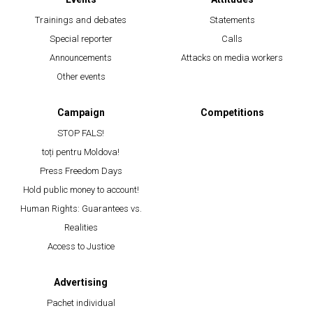
Trainings and debates
Statements
Special reporter
Calls
Announcements
Attacks on media workers
Other events
Campaign
Competitions
STOP FALS!
toți pentru Moldova!
Press Freedom Days
Hold public money to account!
Human Rights: Guarantees vs.
Realities
Access to Justice
Advertising
Pachet individual