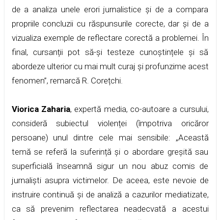
de a analiza unele erori jurnalistice și de a compara
propriile concluzii cu răspunsurile corecte, dar și de a
vizualiza exemple de reflectare corectă a problemei. În
final, cursanții pot să-și testeze cunoștințele și să
abordeze ulterior cu mai mult curaj și profunzime acest
fenomen”, remarcă R. Corețchi.
Viorica Zaharia
, expertă media, co-autoare a cursului,
consideră subiectul violenței (împotriva oricăror
persoane) unul dintre cele mai sensibile: „Această
temă se referă la suferință și o abordare greșită sau
superficială înseamnă sigur un nou abuz comis de
jurnaliști asupra victimelor. De aceea, este nevoie de
instruire continuă și de analiză a cazurilor mediatizate,
ca să prevenim reflectarea neadecvată a acestui