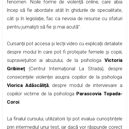
fenomen. Noile forme de violență online, care abia
încep să fie abordate atât în ghidurile de specialitate,
cât și în legislație, fac ca nevoia de resurse cu sfaturi
pentru jurnaliști să fie și mai acută”.
Cursanții pot accesa și lecții video cu explicații detaliate
despre modul în care pot fi protejate femeile și copiii,
supraviețuitori ai abuzului, de la psihologa
Victoria
Gribineț
(Centrul Internațional La Strada); despre
consecințele violenței asupra copiilor de la psihologa
Viorica Adăscăliță
; despre modul de intervievare a
copiilor victime de la psihologa
Parascovia Topada-
Coroi
.
La finalul cursului, utilizatorii își pot evalua cunoștințele
prin intermediul unui test, iar dacă vor răspunde corect